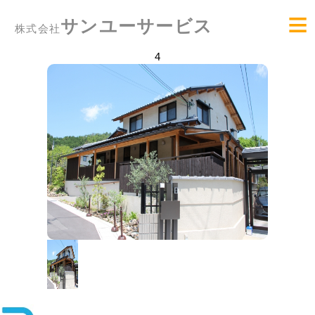
≡
HOME
サンユーサービス
株式会社
4
リフォーム
ビル総合管理
設備管理
会社案内
お問い合わせ